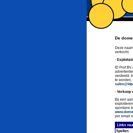
De domei
Deze naam 
verkocht.
-
Exploitat
ID Prof BV 
advertenti
verdeeld. 
te worden,
sales@idpr
-
Verkoop 
Bij een aan
exploitere
spontane b
www.domei
per email 
Links naa
Spellen