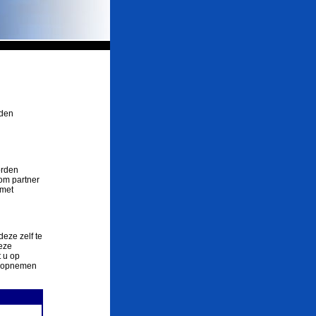
rden
orden
om partner
 met
deze zelf te
eze
 u op
ct opnemen