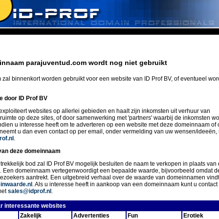
nnaam parajuventud.com wordt nog niet gebruikt
zal binnenkort worden gebruikt voor een website van ID Prof BV, of eventueel wo
ie door ID Prof BV
exploiteert websites op allerlei gebieden en haalt zijn inkomsten uit verhuur van
eruimte op deze sites, of door samenwerking met 'partners' waarbij de inkomsten w
Indien u interesse heeft om te adverteren op een website met deze domeinnaam of 
 neemt u dan even contact op per email, onder vermelding van uw wensen/ideeën,
of.nl
.
van deze domeinnaam
trekkelijk bod zal ID Prof BV mogelijk besluiten de naam te verkopen in plaats van 
n. Een domeinnaam vertegenwoordigt een bepaalde waarde, bijvoorbeeld omdat d
ezoekers aantrekt. Een uitgebreid verhaal over de waarde van domeinnamen vindt
nwaarde.nl
. Als u interesse heeft in aankoop van een domeinnaam kunt u conta
met
sales@idprof.nl
.
r interessante websites
Zakelijk
Advertenties
Fun
Erotiek